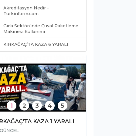
Akreditasyon Nedir -
Turkinform.com
Gıda Sektöründe Çuval Paketleme
Makinesi Kullanımı
0
KIRKAĞAÇ’TA KAZA 6 YARALI
1
2
3
4
5
RKAĞAÇ'TA KAZA 1 YARALI
GÜNCEL
GÜNCEL