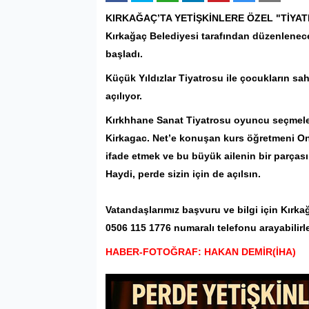
KIRKAĞAÇ
’TA YETİŞKİNLERE ÖZEL "TİY
Kırkağaç Belediyesi tarafından düzenlenece
başladı.
Küçük Yıldızlar Tiyatrosu ile çocukların s
açılıyor.
Kırkhhane Sanat Tiyatrosu oyuncu seçmele
Kirkagac. Net’e konuşan kurs öğretmeni
O
ifade etmek ve bu büyük ailenin bir parçası
Haydi, perde sizin için de açılsın.
Vatandaşlarımız başvuru ve bilgi için Kırk
0506 115 1776 numaralı telefonu arayabilirle
HABER-FOTOĞRAF: HAKAN DEMİR(İHA)