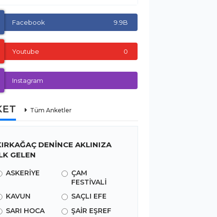
Facebook
9.9B
Youtube
0
Instagram
KET
Tüm Anketler
KIRKAĞAÇ DENİNCE AKLINIZA
İLK GELEN
ASKERİYE
ÇAM
FESTİVALİ
KAVUN
SAÇLI EFE
SARI HOCA
ŞAİR EŞREF