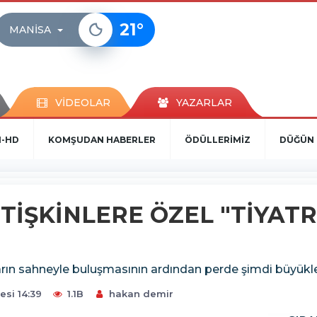
21
°
MANISA
VİDEOLAR
YAZARLAR
N-HD
KOMŞUDAN HABERLER
ÖDÜLLERİMİZ
DÜĞÜN 
TİŞKİNLERE ÖZEL "TİYAT
arın sahneyle buluşmasının ardından perde şimdi büyükler 
si 14:39
1.1B
hakan demir