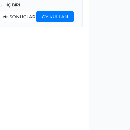
HİÇ BİRİ
SONUÇLAR
OY KULLAN