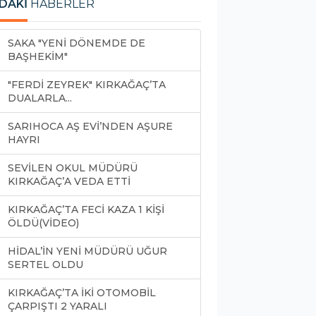
DAKİ
HABERLER
SAKA "YENİ DÖNEMDE DE
BAŞHEKİM"
"FERDİ ZEYREK" KIRKAĞAÇ’TA
DUALARLA...
SARIHOCA AŞ EVİ’NDEN AŞURE
HAYRI
SEVİLEN OKUL MÜDÜRÜ
KIRKAĞAÇ’A VEDA ETTİ
KIRKAĞAÇ’TA FECİ KAZA 1 KİŞİ
ÖLDÜ(VİDEO)
HİDAL’İN YENİ MÜDÜRÜ UĞUR
SERTEL OLDU
KIRKAĞAÇ’TA İKİ OTOMOBİL
ÇARPIŞTI 2 YARALI