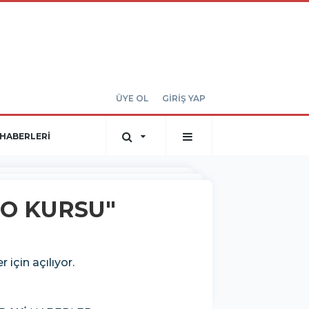
ÜYE OL
GİRİŞ YAP
HABERLERİ
RO KURSU"
için açılıyor.