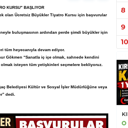
ATRO KURSU" BAŞLIYOR
8
k olan Ücretsiz Büyükler Tiyatro Kursu için başvurular
9
ahneyle buluşmasının ardından perde şimdi büyükler için
1
ri tüm heyecanıyla devam ediyor.
nur Gökmen
“Sanatla iç içe olmak, sahnede kendini
 olmak isteyen tüm yetişkinleri seçmelere bekliyoruz.
ağaç Belediyesi Kültür ve Sosyal İşler Müdürlüğüne veya
r” dedi.
Trafikten Mahalle Gündemine: İzmir'de Günlük Yaşamın Haber Haritası
KI
GÜNCEL