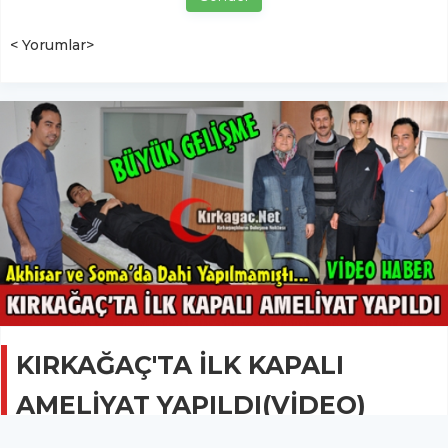
< Yorumlar>
KIRKAĞAÇ'TA İLK KAPALI
AMELİYAT YAPILDI(VİDEO)
GÜNCEL
17 Nisan 2014 - 21:53
5.4B