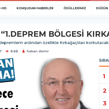
N-HD
KOMŞUDAN HABERLER
ÖDÜLLERİMİZ
DÜĞÜN 
“1.DEPREM BÖLGESİ KIRK
epremlerin ardından özellikle Kırkağaçlıları korkutacak
07
8.6B
hakan demir
SIRA
1
2
3