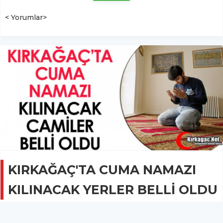
< Yorumlar>
KIRKAĞAÇ'TA CUMA NAMAZI
KILINACAK YERLER BELLİ OLDU
GÜNCEL
27 Mayıs 2020 - 22:05
2.8B