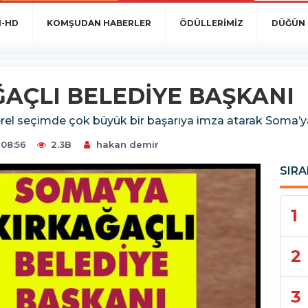
N-HD
KOMŞUDAN HABERLER
ÖDÜLLERİMİZ
DÜĞÜN 
AÇLI BELEDİYE BAŞKANI
erel seçimde çok büyük bir başarıya imza atarak Soma’ya
 08:56
2.3B
hakan demir
SIRA
1
2
3