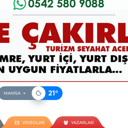
------------------------------------------------------------------------
21
°
MANISA
VİDEOLAR
YAZARLAR