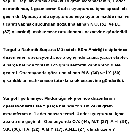
yapıldı. Yapılan aramalarda 34,15 gram metamfetamin, 1 adet
sentetik hap, 1 gram esrar, 6 adet uyuşturucu içme aparatı ele
geçirildi. Operasyonda uyuşturucu veya uyarıcı madde imal ve
ticareti yapmak suçundan gözaltına alınan K.Ö. (51) ve İ.Ç.
(37) çıkarıldığı mahkemece tutuklanarak cezaevine gönderildi.
Turgutlu Narkotik Suçlarla Mücadele Büro Amirliği ekiplerince
düzenlenen operasyonda ise araç içinde arama yapan ekipler,
4 parça halinde toplam 125 gram sentetik kannobinoid ele
geçirdi. Operasyonda gözaltına alınan M.S. (30) ve İ.Y. (30)
çıkarıldıkları mahkemece tutuklanarak cezaevine gönderildi.
Sarıgöl İlçe Emniyet Müdürlüğü ekiplerince düzenlenen
operasyonlarda ise 5 parça halinde toplam 24,84 gram
metamfetamin, 1 adet hassas terazi, 4 adet uyuşturucu içme
aparatı ele geçirildi. Operasyonda O.Y. (44), M.T. (37), A.H. (34),
S.K. (36), H.A. (22), A.M.Y. (17), A.N.E. (27) olmak üzere 7