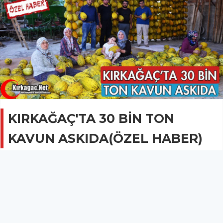
KIRKAĞAÇ'TA 30 BİN TON
KAVUN ASKIDA(ÖZEL HABER)
GÜNCEL
01 Eylül 2020 - 09:21
2.4B
İki hafta önce hasadı yapılan Kırkağaç kavunu, kış
aylarında da satışa sunulmak için askılardaki yerini