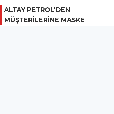
ALTAY PETROL'DEN
MÜŞTERİLERİNE MASKE
GÜNCEL
14 Haziran 2020 - 09:24
1.5B
Altay Petrol, maske dağıtımına devam ediyor.
Yıllardır kaliteli hizmeti ve kampanyalarıyla dikkat çeken Altay
Petrol Opet Akaryakıt yeni bir kampanya ile müşterilerine
hizmet veriyor.
Şuana kadar müşterilerine 2 bin adet maske dağıtan Altay
Petrol, maske dağıtımına devam ediyor.
Altay Petrol Akaryakıt Müdürü Serdar Kıral, "Bugüne kadar
Korona Virüsü salgını tedbirleri kapsamında müşterilerimize 2