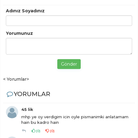
Adınız Soyadınız
Yorumunuz
Gönder
< Yorumlar>
YORUMLAR
45 lik
mhp ye oy verdigim icin oyle pismanimki anlatamam
hain bu kadro hain
(
0
)
(
0
)