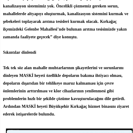
kanalizasyon sistemimiz yok. Öncelikli çözmemiz gereken sorun,
mahallelerde altyapıyı oluşturmak, kanalizasyon sistemini kurmak ve
şebekeleri toplayarak arıtma tesisleri kurmak olacak. Kırkağaç
ilçemizdeki Gelenbe Mahallesi’nde bulunan arıtma tesisimizde yakın
zamanda faaliyete geçecek” diye konuştu.
Sıkıntılar dinlendi
Tek tek söz alan mahalle muhtarlarının şikayetlerini ve sorunlarını
dinleyen MASKİ heyeti özellikle depoların bakıma ihtiyacı olması,
depoların dışarıdan bir tehlikeye maruz kalmaması için çevre
önlemlerinin arttırılması ve klor cihazlarının yenilenmesi gibi
problemlerin hızlı bir şekilde çözüme kavuşturulacağını dile getirdi.
Ardından MASKİ heyeti Büyükşehir Kırkağaç hizmet binasını ziyaret
ederek istişarelerde bulundu.