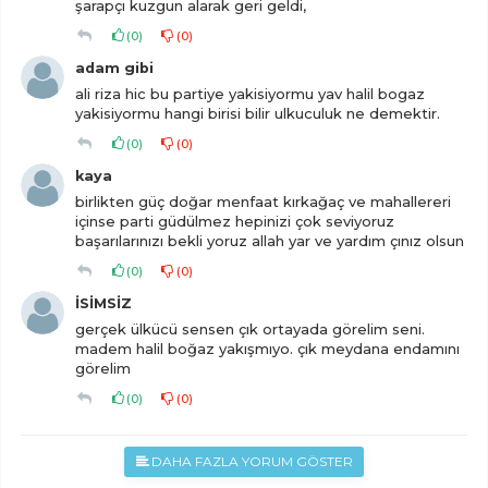
şarapçı kuzgun alarak geri geldi,
(
0
)
(
0
)
adam gibi
ali riza hic bu partiye yakisiyormu yav halil bogaz
yakisiyormu hangi birisi bilir ulkuculuk ne demektir.
(
0
)
(
0
)
kaya
birlikten güç doğar menfaat kırkağaç ve mahallereri
içinse parti güdülmez hepinizi çok seviyoruz
başarılarınızı bekli yoruz allah yar ve yardım çınız olsun
(
0
)
(
0
)
İSİMSİZ
gerçek ülkücü sensen çık ortayada görelim seni.
madem halil boğaz yakışmıyo. çık meydana endamını
görelim
(
0
)
(
0
)
DAHA FAZLA YORUM GÖSTER