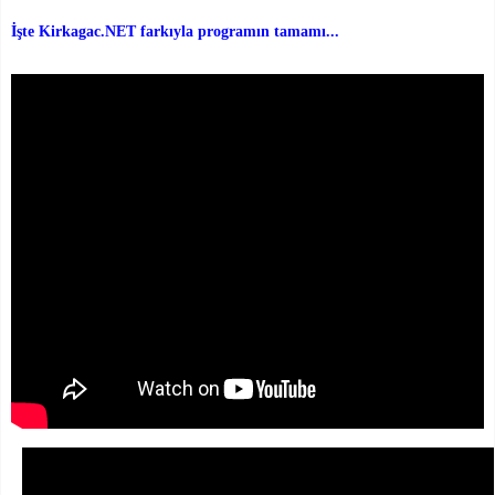
İşte Kirkagac.NET farkıyla programın tamamı...