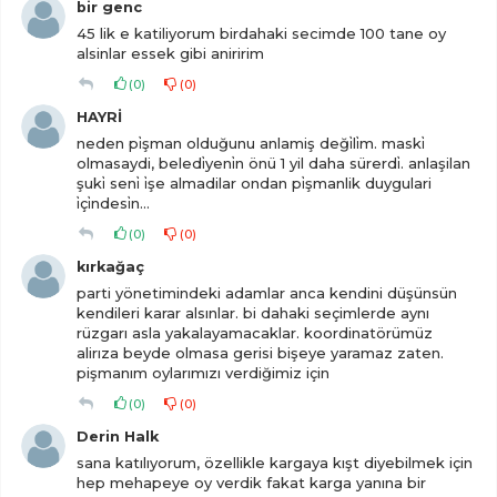
bir genc
45 lik e katiliyorum birdahaki secimde 100 tane oy
alsinlar essek gibi aniririm
(
0
)
(
0
)
HAYRİ
neden pi̇şman olduğunu anlamiş deği̇li̇m. maski̇
olmasaydi, beledi̇yeni̇n önü 1 yil daha sürerdi̇. anlaşilan
şuki̇ seni̇ i̇şe almadilar ondan pi̇şmanlik duygulari
i̇çi̇ndesi̇n...
(
0
)
(
0
)
kırkağaç
parti yönetimindeki adamlar anca kendini düşünsün
kendileri karar alsınlar. bi dahaki seçimlerde aynı
rüzgarı asla yakalayamacaklar. koordinatörümüz
alirıza beyde olmasa gerisi bişeye yaramaz zaten.
pişmanım oylarımızı verdiğimiz için
(
0
)
(
0
)
Derin Halk
sana katılıyorum, özellikle kargaya kışt diyebilmek için
hep mehapeye oy verdik fakat karga yanına bir