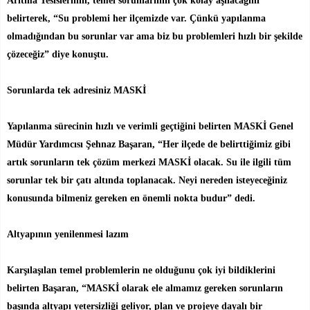
Arıtma Tesislerinin, temel sorunlarının çok kolay aşılacağını
belirterek, “Su problemi her ilçemizde var. Çünkü yapılanma
olmadığından bu sorunlar var ama biz bu problemleri hızlı bir şekilde
çözeceğiz” diye konuştu.
Sorunlarda tek adresiniz MASKİ
Yapılanma sürecinin hızlı ve verimli geçtiğini belirten MASKİ Genel
Müdür Yardımcısı Şehnaz Başaran, “Her ilçede de belirttiğimiz gibi
artık sorunların tek çözüm merkezi MASKİ olacak. Su ile ilgili tüm
sorunlar tek bir çatı altında toplanacak. Neyi nereden isteyeceğiniz
konusunda bilmeniz gereken en önemli nokta budur” dedi.
Altyapının yenilenmesi lazım
Karşılaşılan temel problemlerin ne olduğunu çok iyi bildiklerini
belirten Başaran, “MASKİ olarak ele almamız gereken sorunların
başında altyapı yetersizliği geliyor, plan ve projeye dayalı bir