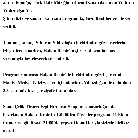
altıncı konuğu, Türk Halk Müziğinin önemli sanatçılarından Yıldırım
Yıldızdoğan’dı.
Şiir, müzik ve sanatın yanı sıra programda, önemli sohbetlere de yer
verildi.
Tanınmış sanatçı Yıldırım Yıldızdoğan birbirinden güzel eserlerini
izleyicilere sunarken, Hakan Demir’in şiirlerini kendine has
yorumuyla besteleyerek seslendirdi.
Program sunucusu Hakan Demir’de birbirinden güzel şiirlerini
Manisa Medya Tv izleyicileri için okurken, Yıldızdoğan ile dolu dolu
2.5 saat müzik ve şiir ziyafeti sundular.
Soma Çelik Ticaret Ezgi Hırdavat Shop'un sponsorluğun da
hazırlanan Hakan Demir ile Gönülden Düşenler programı 11 Ekim
Cumartesi günü saat 21:00’da yepyeni konuklarıyla sizlerle birlikte
olacak.