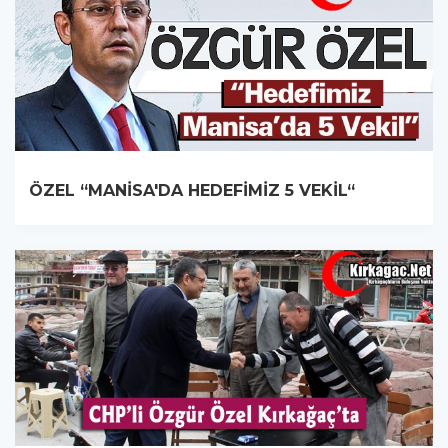
ÖZEL “MANİSA'DA HEDEFİMİZ 5 VEKİL“