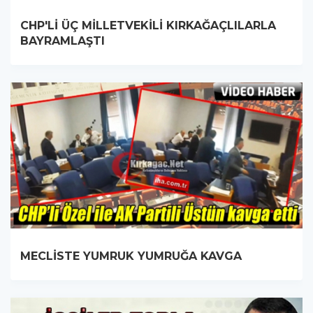
CHP'Lİ ÜÇ MİLLETVEKİLİ KIRKAĞAÇLILARLA
BAYRAMLAŞTI
MECLİSTE YUMRUK YUMRUĞA KAVGA