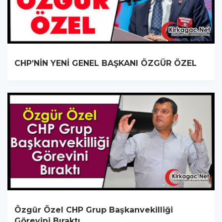
CHP’NİN YENİ GENEL BAŞKANI ÖZGÜR ÖZEL
Özgür Özel CHP Grup Başkanvekilliği
Görevini Bıraktı