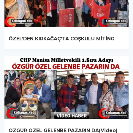
ÖZEL’DEN KIRKAĞAÇ’TA COŞKULU MİTİNG
ÖZGÜR ÖZEL GELENBE PAZARIN DA(Video)