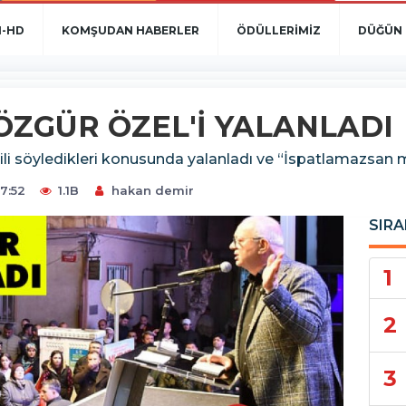
N-HD
KOMŞUDAN HABERLER
ÖDÜLLERİMİZ
DÜĞÜN 
ÖZGÜR ÖZEL'İ YALANLADI
ilgili söyledikleri konusunda yalanladı ve “İspatlamazsan 
7:52
1.1B
hakan demir
SIRA
1
2
3