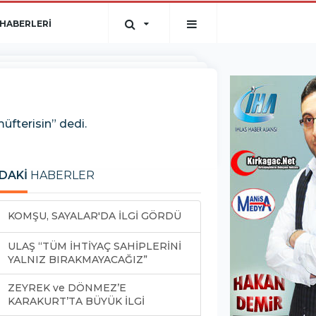
HABERLERİ
müfterisin” dedi.
DAKİ
HABERLER
KOMŞU, SAYALAR'DA İLGİ GÖRDÜ
ULAŞ “TÜM İHTİYAÇ SAHİPLERİNİ
YALNIZ BIRAKMAYACAĞIZ”
ZEYREK ve DÖNMEZ’E
KARAKURT’TA BÜYÜK İLGİ