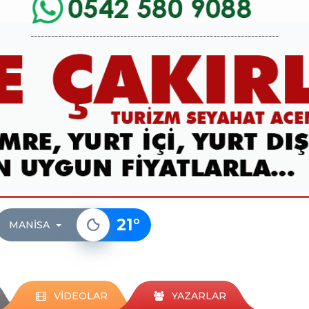
------------------------------------------------------------------------
21
°
MANISA
VİDEOLAR
YAZARLAR