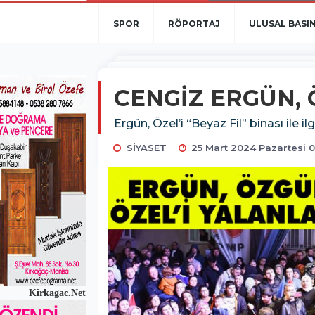
SPOR
RÖPORTAJ
ULUSAL BASI
CENGİZ ERGÜN, 
Ergün, Özel’i “Beyaz Fil” binası ile 
SİYASET
25 Mart 2024 Pazartesi 0
Kirkagac.Net