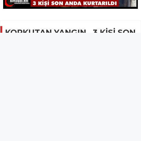
KORKUTAN YANGIN…3 KİŞİ SON
ANDA KURTARILDI
GÜNCEL
27 Kasım 2025 - 09:34
1.7B
Meydana gelen yangın yürekleri ağızlara getirdi.
Komşu ilçe Soma’da meydana gelen yangın yürekleri ağızlara
getirdi.
Akşam saatlerinde Cumhuriyet Mahallesi Öğretmen Sokakta
bir evin giriş kapısında başlayan yangın bir anda tüm evi
sardı.