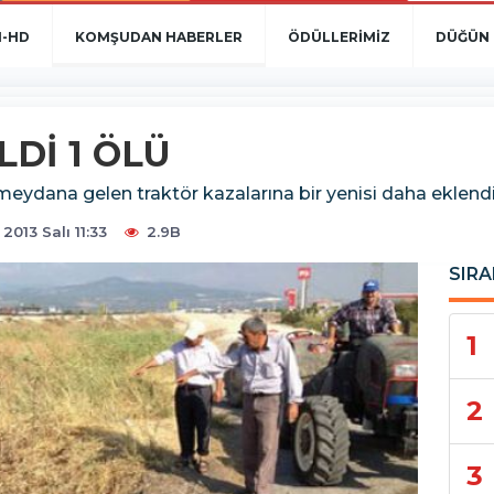
N-HD
KOMŞUDAN HABERLER
ÖDÜLLERİMİZ
DÜĞÜN 
Dİ 1 ÖLÜ
 meydana gelen traktör kazalarına bir yenisi daha eklendi
2013 Salı 11:33
2.9B
SIRA
1
2
3