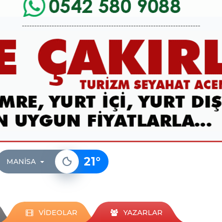
------------------------------------------------------------------------
21
°
MANISA
VİDEOLAR
YAZARLAR