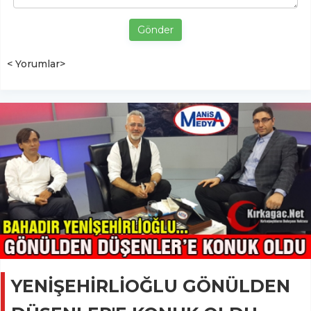
Gönder
< Yorumlar>
YENİŞEHİRLİOĞLU GÖNÜLDEN