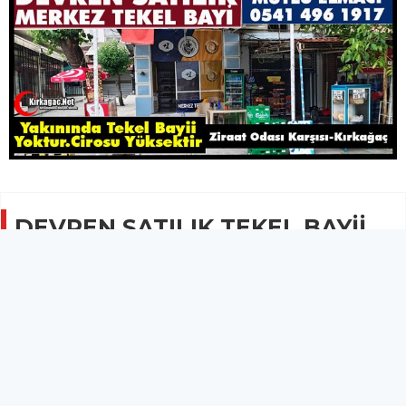
DEVREN SATILIK TEKEL BAYİİ
GÜNCEL
16 Haziran 2026 - 08:53
3.8B
Cirosu Yüksek, Yanında Tekel Bayii Olmayan Merkez
Tekel Bayii Devren Satılıktır.
Cirosu Yüksek, Yanında Tekel Bayii Olmayan Merkez Tekel