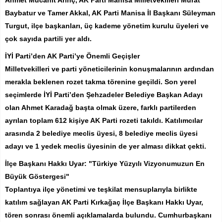
Ahmet Mücahit Arınç, AK Parti Manisa Milletvekilleri Murat
Baybatur ve Tamer Akkal, AK Parti Manisa İl Başkanı Süleyman
Turgut, ilçe başkanları, üç kademe yönetim kurulu üyeleri ve
çok sayıda partili yer aldı.
İYİ Parti’den AK Parti’ye Önemli Geçişler
Milletvekilleri ve parti yöneticilerinin konuşmalarının ardından
merakla beklenen rozet takma törenine geçildi. Son yerel
seçimlerde İYİ Parti’den Şehzadeler Belediye Başkan Adayı
olan Ahmet Karadağ başta olmak üzere, farklı partilerden
ayrılan toplam 612 kişiye AK Parti rozeti takıldı. Katılımcılar
arasında 2 belediye meclis üyesi, 8 belediye meclis üyesi
adayı ve 1 yedek meclis üyesinin de yer alması dikkat çekti.
İlçe Başkanı Hakkı Uyar: "Türkiye Yüzyılı Vizyonumuzun En
Büyük Göstergesi"
Toplantıya ilçe yönetimi ve teşkilat mensuplarıyla birlikte
katılım sağlayan AK Parti Kırkağaç İlçe Başkanı Hakkı Uyar,
tören sonrası önemli açıklamalarda bulundu. Cumhurbaşkanı