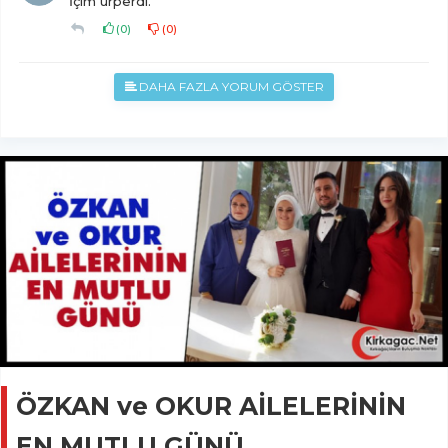
İçim ürperdi.
(
0
)
(
0
)
DAHA FAZLA YORUM GÖSTER
ÖZKAN ve OKUR AİLELERİNİN
EN MUTLU GÜNÜ