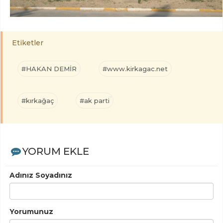
Etiketler
#HAKAN DEMİR
#www.kirkagac.net
#kırkağaç
#ak parti
YORUM EKLE
Adınız Soyadınız
Yorumunuz