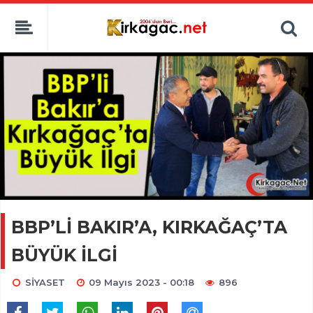
BBP’Lİ BAKIR’A, KIRKAĞAÇ’TA
BÜYÜK İLGİ
SİYASET
09 Mayıs 2023 - 00:18
896