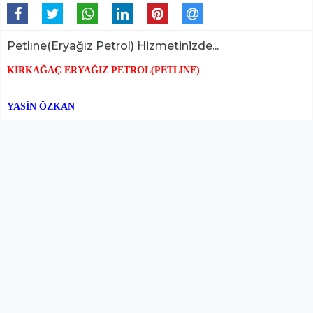
KIRKAĞAÇ PETLINE(ERYAĞIZ
PETROL)
GÜNCEL
13 Ocak 2016 - 09:58
2.4B
Petlıne(Eryağız Petrol) Hizmetinizde...
KIRKAĞAÇ ERYAĞIZ PETROL(PETLINE)
YASİN ÖZKAN
SÜREKLİ İNDİRİMİN ADRESİ...
EVLERE, İŞYERLERİNE ve