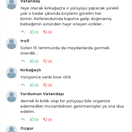
Vatandaş
Niye olacak kırkağaçta o yürüyüşü yapacak yürekli
yok o kadar çıksında boylarını görelim her
birinin..Referandumda kapıma gelip doğmamış
bebeğimin üstünden hayır isteyen ezikler...
(
0
)
(
0
)
troll
Sizleri 15 temmuzda da meydanlarda gormek
isterdik...
(
0
)
(
0
)
Kırkağaçlı
Yürüyünce sankı bıse olck
(
0
)
(
0
)
Yurdumun Vatandaşı
demek ki birlik olup bir yürüyüşü bile organize
edemediler mozambikten getirmemişler ya ona dua
edelim.
(
0
)
(
0
)
Ozgur