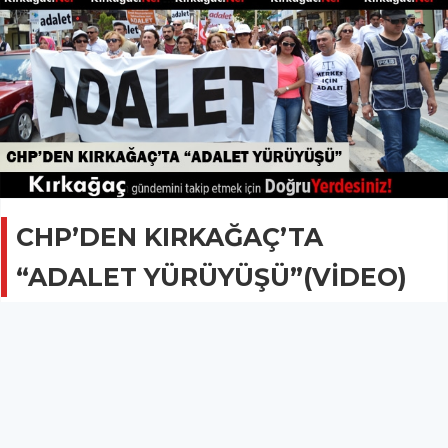
CHP’DEN KIRKAĞAÇ’TA
“ADALET YÜRÜYÜŞÜ”(VİDEO)
SİYASET
23 Haziran 2017 - 07:48
3.1B
Adalet Yürüyüşüne, Kırkağaçlı CHP’liler de
düzenledikleri yürüyüşle destek oldular.