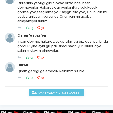
Birilerinin yaptigi gibi Sokak ortasinda insan
dovmuyorlar Hakaret etmiyorlar,iftira yok,kucuk
gorme yok,asagilama yok,saygisizlik yok, Onun icin mi
acaba anlayamiyorsunuz Onun icin mi acaba
anlayamiyorsunuz
(
0
)
(
0
)
Ozgur'e ithafen
İnsan dovme, hakaret, yakip yikmayi biz gezi parkinda
gorduk yine ayni gruptu simdi sakin yürüdüler diye
sakin mulayim olmuyolar.
(
0
)
(
0
)
Buralı
İşimiz gereği gelemedik kalbimiz sizinle
(
0
)
(
0
)
DAHA FAZLA YORUM GÖSTER