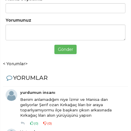
Yorumunuz
Gönder
< Yorumlar>
YORUMLAR
yurdumun insanı
Benim anlamadığım niye İzmir ve Manisa dan
geliyorlar Şerif ozan Kırkağaç lıları bir araya
toparlıyamıyormu ilçe başkanı çıksın arkasınada
Kırkağaç lıları alsın yürüyüşünü yapsın
(
0
)
(
0
)