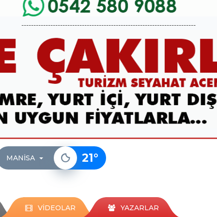
------------------------------------------------------------------------
21
°
MANISA
VİDEOLAR
YAZARLAR