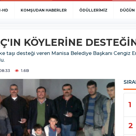
N-HD
KOMŞUDAN HABERLER
ÖDÜLLERİMİZ
DÜĞÜN 
Ç'IN KÖYLERİNE DESTEĞİ
ke taşı desteği veren Manisa Belediye Başkanı Cengiz E
u.
08:33
1.6B
SIRA
1
2