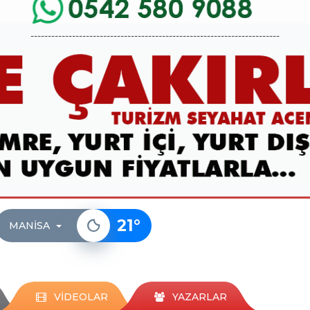
------------------------------------------------------------------------
21
°
MANISA
VİDEOLAR
YAZARLAR