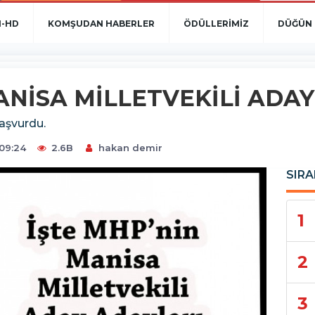
N-HD
KOMŞUDAN HABERLER
ÖDÜLLERİMİZ
DÜĞÜN 
ANİSA MİLLETVEKİLİ ADA
başvurdu.
09:24
2.6B
hakan demir
SIRA
1
2
3