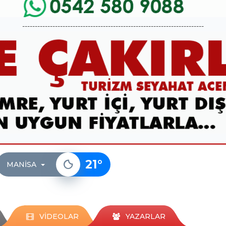
------------------------------------------------------------------------
21
°
MANISA
VİDEOLAR
YAZARLAR