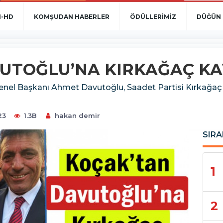
N-HD
KOMŞUDAN HABERLER
ÖDÜLLERİMİZ
DÜĞÜN 
UTOĞLU’NA KIRKAĞAÇ K
enel Başkanı Ahmet Davutoğlu, Saadet Partisi Kırkağaç
23
1.3B
hakan demir
SIRA
1
2