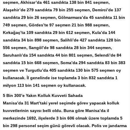
seçmen, Akhisar’da 461 sandıkta 138 bin 841 seçmen,
Alaşehir’de 279 sandıkta 79 bin 255 seçmen, Demirci’de 137
sandıkta 29 bin 26 seçmen, Gölmarmara’da 45 sandıkta 11 bin
749 seçmen, Gördes’te 97 seçmen 21 bin 988 seçmen,
Kırkağaç’ta 109 sandıkta 29 bin 612 seçmen, Kula’da 144
sandıkta 34 bin 898 seçmen, Salihli’de 427 sandıkta 128 bin
556 seçmen, Sarıgöl’de 98 sandıkta 28 bin 344 seçmen,
Saruhanlı’da 154 sandıkta 44 bin 801 seçmen, Selendi’de 84
sandıkta 15 bin 668 seçmen, Soma’da 294 sandıkta 83 bin 383
seçmen ve Turgutlu’da 405 sandıkta 130 bin 575 seçmen oy
kullanacak. İl genelinde ise toplamda 3 bin 832 sandıkta 1
milyon 113 bin 141 seçmen oy kullanacak.
5 Bin 300’e Yakın Kolluk Kuvveti Sahada
Manisa’da 31 Mart’taki yerel seçimde görev yapacak kolluk
kuvvetlerinin sayısı belli oldu. Buna göre Manisa’da il
merkezinde 1692, ilçelerde 3 bin 606 olmak üzere toplamda 5
bin 298 personel seçim günü görevli olacak. Polis ve jandarma