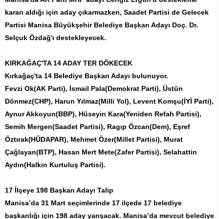
kararı aldığı için aday çıkarmazken, Saadet Partisi de Gelecek
Partisi Manisa Büyükşehir Belediye Başkan Adayı Doç. Dr.
Selçuk Özdağ'ı destekleyecek.
KIRKAĞAÇ'TA 14 ADAY TER DÖKECEK
Kırkağaç'ta 14 Belediye Başkan Adayı bulunuyor.
Fevzi Ok(AK Parti), İsmail Pala(Demokrat Parti), Üstün
Dönmez(CHP), Harun Yılmaz(Milli Yol), Levent Komşu(İYİ Parti),
Aynur Akkoyun(BBP), Hüseyin Kara(Yeniden Refah Partisi),
Semih Mergen(Saadet Partisi), Ragıp Özcan(Dem), Eşref
Öztırak(HÜDAPAR), Mehmet Özer(Millet Partisi), Murat
Çağlayan(BTP), Hasan Mert Mete(Zafer Partisi), Selahattin
Aydın(Halkın Kurtuluş Partisi).
17 İlçeye 198 Başkan Adayı Talip
Manisa’da 31 Mart seçimlerinde 17 ilçede 17 belediye
başkanlığı için 198 aday yarışacak. Manisa’da mevcut belediye