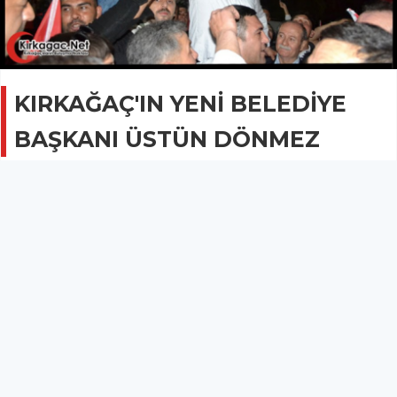
KIRKAĞAÇ'IN YENİ BELEDİYE
BAŞKANI ÜSTÜN DÖNMEZ
SİYASET
01 Nisan 2024 - 00:37
3.5B
Kırkağaç’ta CHP tabiri caizse tarih yazdı.
Kesin olmayan sonuçlara göre Kırkağaç’ta zafer CHP Adayı
Üstün Dönmez’in oldu.
Sandıkların % 95’i açılırken 22 bin 764 seçmen oy kullandı.
AK Parti’nin % 69 oy oranıyla kalesi konumunda ki Kırkağaç’ta
CHP tabiri caizse tarih yazdı.