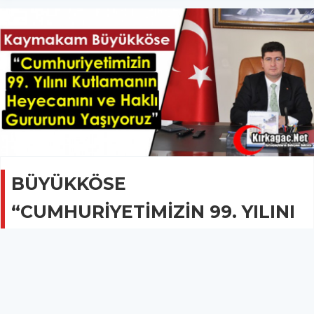
BÜYÜKKÖSE
“CUMHURİYETİMİZİN 99. YILINI
KUTLAMANIN HAKLI
GURURUNU YAŞIYORUZ”
GÜNCEL
28 Ekim 2022 - 18:26
550