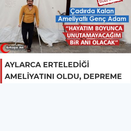
AYLARCA ERTELEDİĞİ
AMELİYATINI OLDU, DEPREME
YAKALANDI(ÖZEL HABER)
GÜNCEL
20 Şubat 2020 - 22:10
2.5B
Aylarca ertelediği ameliyatını sonunda olan fakat