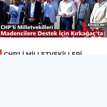
CHP'Lİ MİLLETVEKİLLERİ
MADEN İŞÇİLERİ İÇİN
KIRKAĞAÇ'TA
SİYASET
13 Ekim 2019 - 08:14
12.4B
Soma’dan Ankara’ya yürüme kararı alan fakat yasal