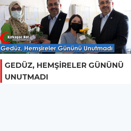
GEDÜZ, HEMŞİRELER GÜNÜNÜ
UNUTMADI
GÜNCEL
18 Mayıs 2022 - 09:39
1.2B
Gedüz, Hemşireler Günü dolayısıyla Kırkağaç Devlet
Hastanesini ziyaret etti.