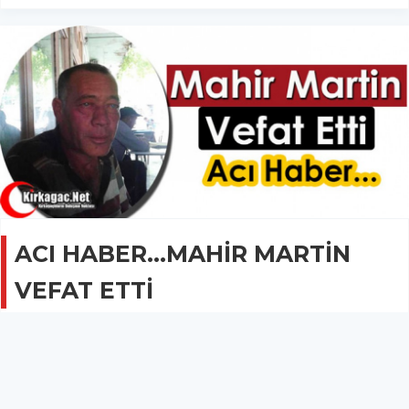
ACI HABER…MAHİR MARTİN
VEFAT ETTİ
GÜNCEL
10 Ekim 2022 - 09:39
3B
Kırkağaç’ın tanınmış simalarından Mahir Martin