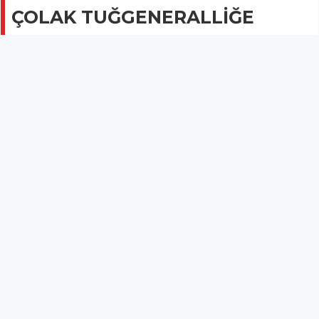
ÇOLAK TUĞGENERALLİĞE
YÜKSELDİ
GÜNCEL
25 Temmuz 2017 - 07:51
3.8B
Kırkağaç 6. Jandarma Komando Er Eğitim Alay
Komutanı olarak görev yapan ve Tuğgeneralliğe terfi
eden Semih Okyar'ın ardından bir isim daha bu
rütbeye yükseldi.
ESKİ
ALAY KOMUTANIMIZ ÇOLAK TUĞGENERALLİĞE YÜKSELDİ
Daha önce Kırkağaç 6. Jandarma Komando Er Eğitim Alay
Komutanı olarak görev yapan ve Tuğgeneralliğe terfi eden Semih
Okyar'ın ardından bir isim daha bu rütbeye yükseldi.