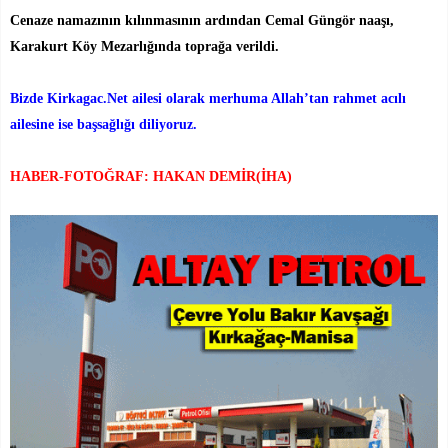
Cenaze namazının kılınmasının ardından Cemal Güngör naaşı,
Karakurt Köy Mezarlığında toprağa verildi.
Bizde Kirkagac.Net ailesi olarak merhuma Allah’tan rahmet acılı
ailesine ise başsağlığı diliyoruz.
HABER-FOTOĞRAF: HAKAN DEMİR(İHA)