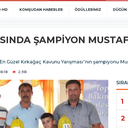
N-HD
KOMŞUDAN HABERLER
ÖDÜLLERİMİZ
DÜĞÜN 
SINDA ŞAMPİYON MUSTA
 “En Güzel Kırkağaç Kavunu Yarışması”nın şampiyonu Mu
8:18
2.9B
SIRA
1
2