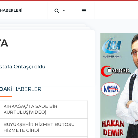
HABERLERİ
FA
stafa Öntaşçı oldu
DAKİ
HABERLER
KIRKAĞAÇ’TA SADE BİR
KURTULUŞ(VİDEO)
BÜYÜKŞEHİR HİZMET BÜROSU
HİZMETE GİRDİ