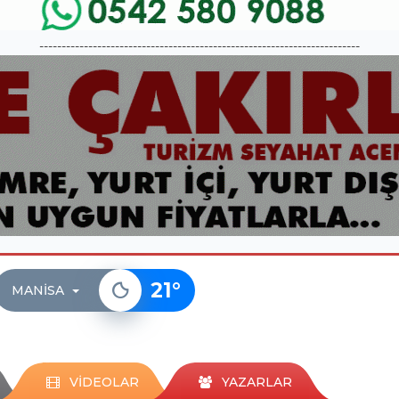
------------------------------------------------------------------------
21
°
MANISA
VİDEOLAR
YAZARLAR