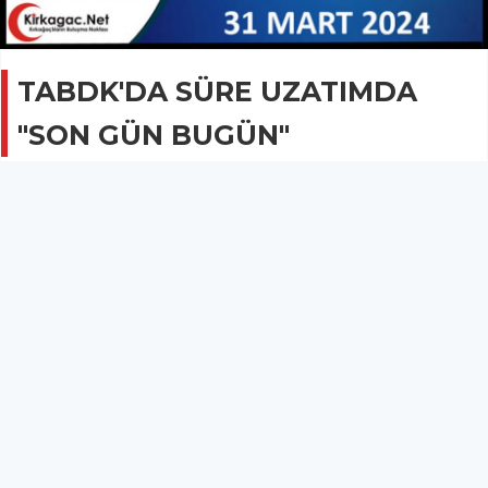
TABDK'DA SÜRE UZATIMDA
"SON GÜN BUGÜN"
GÜNCEL
31 Mart 2024 - 08:14
1.1B
2024 Yılı Satış Belgesi Süre Uzatım İşlemlerine İlişkin
Duyuru.
Kırkağaç İlçe Tarım ve Orman Müdürlüğü, TABDK süre
uzatımları ile ilgili Kirkagac.Net aracılığıyla bir açıklama
yayınladı.
2024 Yılı Satış Belgesi Süre Uzatım işlemlerine ilişkin
açıklamada şu ifadelere yer verildi.