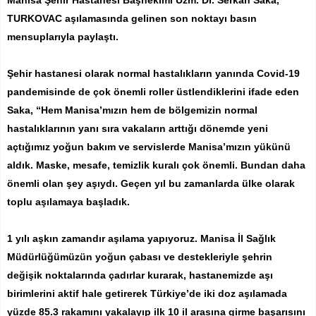
Manisa Şehir Hastanesi Başhekimi Uzm. Dr. Serkan Saka,
TURKOVAC aşılamasında gelinen son noktayı basın
mensuplarıyla paylaştı.
Şehir hastanesi olarak normal hastalıkların yanında Covid-19
pandemisinde de çok önemli roller üstlendiklerini ifade eden
Saka, “Hem Manisa’mızın hem de bölgemizin normal
hastalıklarının yanı sıra vakaların arttığı dönemde yeni
açtığımız yoğun bakım ve servislerde Manisa’mızın yükünü
aldık. Maske, mesafe, temizlik kuralı çok önemli. Bundan daha
önemli olan şey aşıydı. Geçen yıl bu zamanlarda ülke olarak
toplu aşılamaya başladık.
1 yılı aşkın zamandır aşılama yapıyoruz. Manisa İl Sağlık
Müdürlüğümüzün yoğun çabası ve destekleriyle şehrin
değişik noktalarında çadırlar kurarak, hastanemizde aşı
birimlerini aktif hale getirerek Türkiye’de iki doz aşılamada
yüzde 85.3 rakamını yakalayıp ilk 10 il arasına girme başarısını