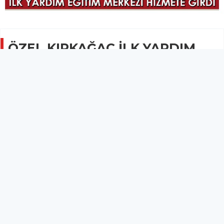
ÖZEL KIRKAĞAÇ İLK YARDIM
EĞİTİM MERKEZİ HİZMETE
GİRDİ
GÜNCEL
15 Şubat 2022 - 08:56
1.8B
Özel Kırkağaç İlk Yardım Eğitim Merkezi düzenlenen
törenle hizmete girdi.
Özel Kırkağaç İlk Yardım Eğitim Merkezi düzenlenen törenle
hizmete girdi.
Kırkağaç Devlet Hastanesi karşısında Gamze Elgün tarafından