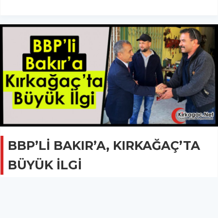
BBP’Lİ BAKIR’A, KIRKAĞAÇ’TA
BÜYÜK İLGİ
SİYASET
09 Mayıs 2023 - 00:18
893