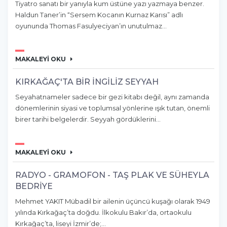
Tiyatro sanatı bir yanıyla kum üstüne yazı yazmaya benzer.
Haldun Taner’in “Sersem Kocanın Kurnaz Karısı” adlı
oyununda Thomas Fasulyeciyan’ın unutulmaz...
MAKALEYİ OKU
KIRKAĞAÇ'TA BİR İNGİLİZ SEYYAH
Seyahatnameler sadece bir gezi kitabı değil, aynı zamanda
dönemlerinin siyasi ve toplumsal yönlerine ışık tutan, önemli
birer tarihi belgelerdir. Seyyah gördüklerini...
MAKALEYİ OKU
RADYO - GRAMOFON - TAŞ PLAK VE SÜHEYLA
BEDRİYE
Mehmet YAKIT Mübadil bir ailenin üçüncü kuşağı olarak 1949
yılında Kırkağaç’ta doğdu. İlkokulu Bakır’da, ortaokulu
Kırkağaç’ta, liseyi İzmir’de;...