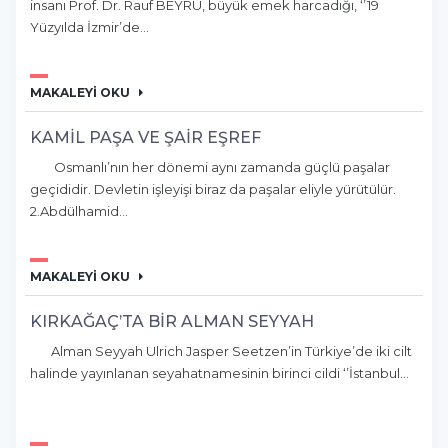
insanı Prof. Dr. Rauf BEYRU, büyük emek harcadığı, ‘’19
Yüzyılda İzmir’de...
MAKALEYİ OKU
KAMİL PAŞA VE ŞAİR EŞREF
Osmanlı’nın her dönemi aynı zamanda güçlü paşalar
geçididir. Devletin işleyişi biraz da paşalar eliyle yürütülür.
2.Abdülhamid...
MAKALEYİ OKU
KIRKAĞAÇ’TA BİR ALMAN SEYYAH
Alman Seyyah Ulrich Jasper Seetzen’in Türkiye’de iki cilt
halinde yayınlanan seyahatnamesinin birinci cildi ‘’İstanbul...